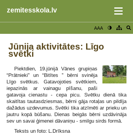
zemitesskola.lv
AAA
Jūnija aktivitātes: Līgo
svētki
Piektdien, 19.jūnijā Vānes grupiņas
“Prātnieki” un “Bitītes ” bērni svinēja
Līgo svētkus. Gatavojoties svētkiem,
iepazinās ar vainagu pīšanu, paši
gatavoja cienastu - cepa picu. Svētku dienā tika
skaitītas tautasdziesmas, bērni gāja rotaļas un pildīja
dažādus uzdevumus. Svētki tika atzīmēti ar prieku un
jautru kopā būšanu. Dienas beigās bērni uzdāvināja
sev un savai ģimenei dāvaniņu - smilgu sirds formā.
Teksts un foto: L.Drīksna