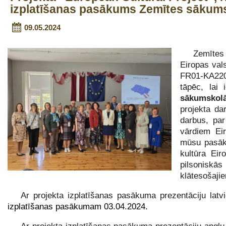
izplatīšanas pasākums Zemītes sākum
09.05.2024
Zemītes
Eiropas val
FR01-KA220
tāpēc, lai 
sākumsko
projekta dar
darbus, par
vārdiem Eir
mūsu pasāku
kultūra Eir
pilsoniskās
klātesošajie
Ar projekta izplatīšanas pasākuma prezentāciju latv
izplatīšanas pasākumam 03.04.2024.