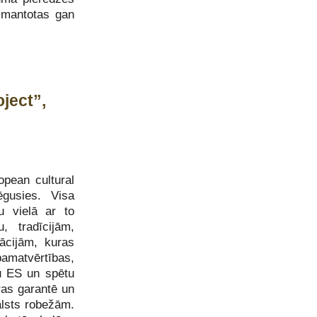
izmantotas gan
ject”,
opean cultural
gusies. Visa
u vielā ar to
, tradīcijām,
ācijām, kuras
pamatvērtības,
tu ES un spētu
ras garantē un
alsts robežām.