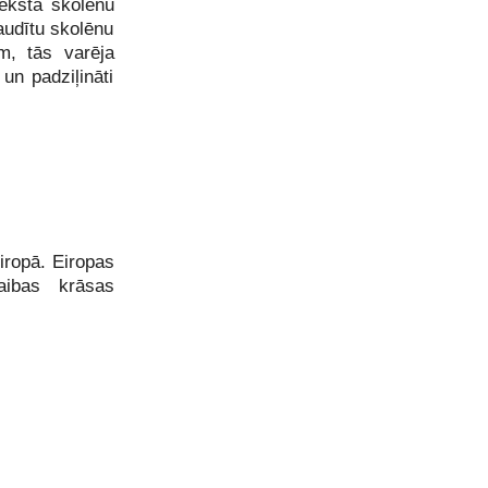
tekstā skolēnu
audītu skolēnu
m, tās varēja
un padziļināti
Eiropā. Eiropas
aibas krāsas