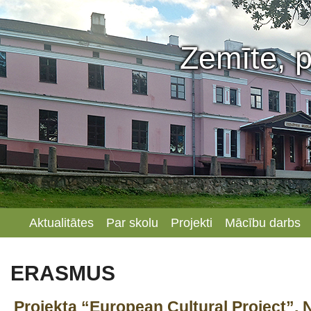
Zemīte, p
Aktualitātes
Par skolu
Projekti
Mācību darbs
ERASMUS
Projekta “European Cultural Project”