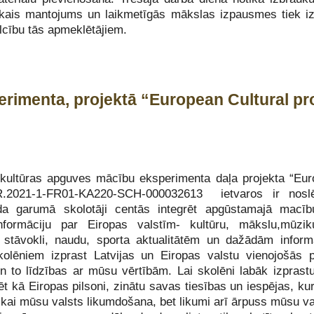
riskais mantojums un laikmetīgās mākslas izpausmes tiek 
ilcību tās apmeklētājiem.
rimenta, projektā “European Cultural pro
kultūras apguves mācību eksperimenta daļa projekta “Eur
R.2021-1-FR01-KA220-SCH-000032613 ietvaros ir noslē
a garumā skolotāji centās integrēt apgūstamajā macīb
nformāciju par Eiropas valstīm- kultūru, mākslu,mūziku
 stāvokli, naudu, sporta aktualitātēm un dažādām inform
kolēniem izprast Latvijas un Eiropas valstu vienojošās 
un to līdzības ar mūsu vērtībām. Lai skolēni labāk izpras
ēt kā Eiropas pilsoni, zinātu savas tiesības un iespējas, ku
tikai mūsu valsts likumdošana, bet likumi arī ārpuss mūsu v