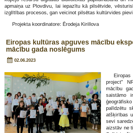
apmaiņa uz Plovdivu, lai iepazītu kā pilsētvide, vēstu
izglītības procesos, gan veicinot pilsētas kultūrvides piev
Projekta koordinatore: Ērodeja Kirillova
Eiropas kultūras apguves mācību ekspe
mācību gada noslēgums
02.06.2023
Eiropas 
project” N
mācību gad
saistāmo i
ģeogrāfisko
palīdzētu s
atšķirības 
sevi saredz
aizstāv ne 