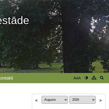
iestāde
ontakti
AAA
<
>