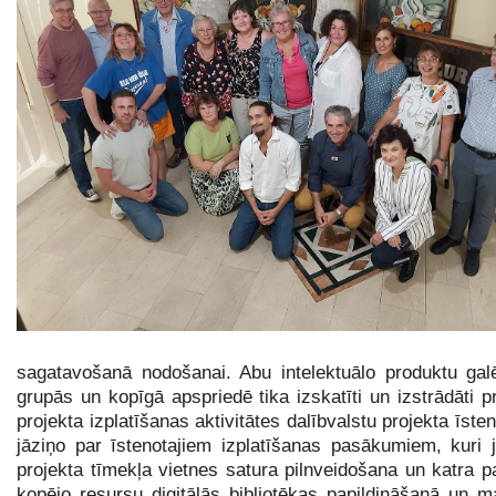
sagatavošanā nodošanai. Abu intelektuālo produktu gal
grupās un kopīgā apspriedē tika izskatīti un izstrādāti p
projekta izplatīšanas aktivitātes dalībvalstu projekta īs
jāziņo par īstenotajiem izplatīšanas pasākumiem, kuri 
projekta tīmekļa vietnes satura pilnveidošana un katra pa
kopējo resursu digitālās bibliotēkas papildināšanā un 