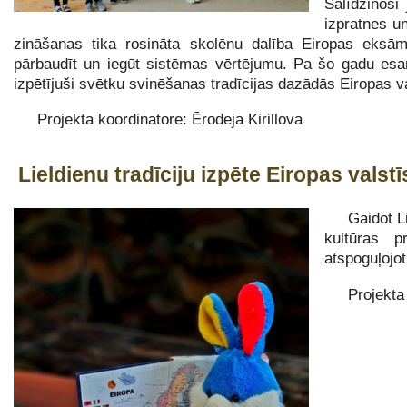
Salīdzinoši
izpratnes u
zināšanas tika rosināta skolēnu dalība Eiropas eksā
pārbaudīt un iegūt sistēmas vērtējumu. Pa šo gadu esam
izpētījuši svētku svinēšanas tradīcijas dazādās Eiropas va
Projekta koordinatore: Ērodeja Kirillova
Lieldienu tradīciju izpēte Eiropas valstī
Gaidot L
kultūras p
atspoguļojo
Projekta