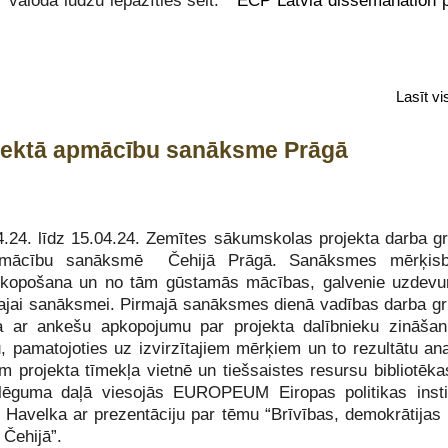
u valodā lūdzu iepazīties šeit:
ECP Latvia dissemanation p
Lasīt v
 piektā apmācību sanāksme Prāgā
.24. līdz 15.04.24. Zemītes sākumskolas projekta darba gr
apmācību sanāksmē Čehijā Prāgā. Sanāksmes mērķisbi
apkopošana un no tām gūstamās mācības, galvenie uzdev
kajai sanāksmei. Pirmajā sanāksmes dienā vadības darba gr
āja ar ankešu apkopojumu par projekta dalībnieku zināša
, pamatojoties uz izvirzītajiem mērķiem un to rezultātu ana
m projekta tīmekļa vietnē un tiešsaistes resursu bibliotēka
lēguma daļā viesojās EUROPEUM Eiropas politikas insti
t Havelka ar prezentāciju par tēmu “Brīvības, demokrātijas
Čehijā”.