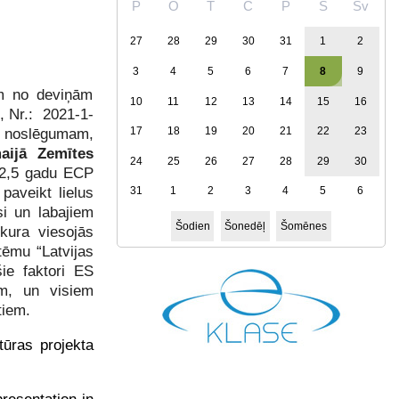
P
O
T
C
P
S
Sv
27
28
29
30
31
1
2
3
4
5
6
7
8
9
em no deviņām
10
11
12
13
14
15
16
, Nr.: 2021-1-
 noslēgumam,
17
18
19
20
21
22
23
aijā Zemītes
24
25
26
27
28
29
30
 2,5 gadu ECP
 paveikt lielus
31
1
2
3
4
5
6
si un labajiem
Šodien
Šonedēļ
Šomēnes
kura viesojās
ēmu “Latvijas
šie faktori ES
em, un visiem
tiem.
tūras projekta