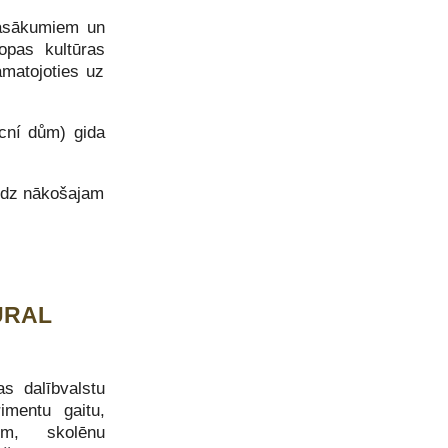
 pasākumiem un
opas kultūras
amatojoties uz
cní dům) gida
līdz nākošajam
TURAL
as dalībvalstu
imentu gaitu,
em, skolēnu