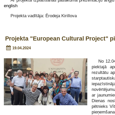
Ar projekta izplatīšanas pasākuma prezentāciju angļ
english
Projekta vadītāja: Ērodeja Kirillova
Projekta "European Cultural Project"
19.04.2024
No 12.04
piektajā 
rezultātu 
starptautis
iepazīstin
novērtējumu
ar jaunumie
Dienas nos
pētnieks Ví
pieņemšana 