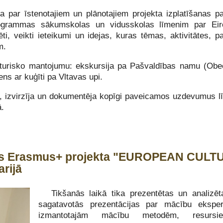
ja par īstenotajiem un plānotajiem projekta izplatīšanas
programmas sākumskolas un vidusskolas līmenim par Eir
i, veikti ieteikumi un idejas, kuras tēmas, aktivitātes, p
m.
sturisko mantojumu: ekskursija pa Pašvaldības namu (Obe
s ar kuģīti pa Vltavas upi.
i, izvirzīja un dokumentēja kopīgi paveicamos uzdevumus 
ā.
alās Erasmus+ projekta "EUROPEAN CUL
rijā
Tikšanās laikā tika prezentētas un analizēt
sagatavotās prezentācijas par mācību eksper
izmantotajām mācību metodēm, resursi