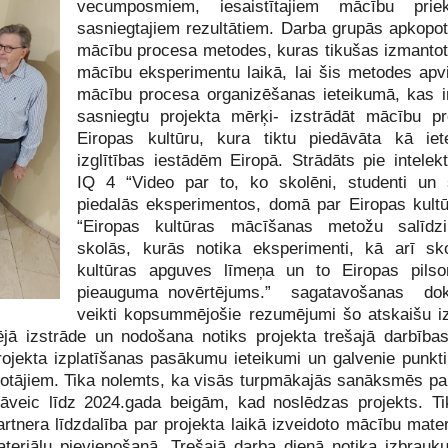
vecumposmiem, iesaistītajiem mācību pri
sasniegtajiem rezultātiem. Darba grupās apkopo
mācību procesa metodes, kuras tikušas izmantot
mācību eksperimentu laikā, lai šis metodes apv
mācību procesa organizēšanas ieteikumā, kas ir
sasniegtu projekta mērķi- izstrādāt mācību 
Eiropas kultūru, kura tiktu piedāvāta kā ie
izglītības iestādēm Eiropā. Strādāts pie intelek
IQ 4 “Video par to, ko skolēni, studenti un s
piedalās eksperimentos, domā par Eiropas kult
“Eiropas kultūras mācīšanas metožu salīdzi
skolās, kurās notika eksperimenti, kā arī sk
kultūras apguves līmeņa un to Eiropas pilso
pieauguma novērtējums.” sagatavošanas do
veikti kopsummējošie rezumējumi šo atskaišu i
ējā izstrāde un nodošana notiks projekta trešajā darbība
rojekta izplatīšanas pasākumu ieteikumi un galvenie punkti,
tenotājiem. Tika nolemts, ka visās turpmākajās sanāksmēs par
jāveic līdz 2024.gada beigām, kad noslēdzas projekts. Ti
rtnera līdzdalība par projekta laikā izveidoto mācību mater
materiālu pievienošanā. Trešajā darba dienā notika izbrau