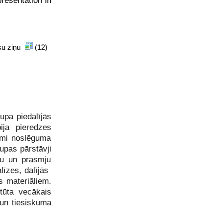
resentation in
isu ziņu
(12)
upa piedalījās
ja pieredzes
umi noslēguma
upas pārstāvji
nu un prasmju
līzes, dalījās
s materiāliem.
tūta vecākais
 un tiesiskuma