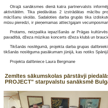
Otrajā sanāksmes dienā katra partnervalsts informē
aktivitātēm. Tika piedāvātas 2 izstrādātas mācību 
mācīšanu skolās. Sadaloties darba grupās tika izdiskutēt
mūsu pieredzi, ir pieņemamas attiecīgajam vecumposma
Protams, neizpalika iepazīšanās ar Prāgas kultūrvē
pavadībā, džeza mūzikas koncerts džeza klubā un braucien
Tikšanās noslēgumā, projekta darba grupas dalībniek
tikšanās noslēguma pasākumam jūnijā, kas notiks Spānij
Projekta dalībniece Laura Bergmane
Zemītes sākumskolas pārstāvji pied
PROJECT" starpvalstu sanāksmē Bulga