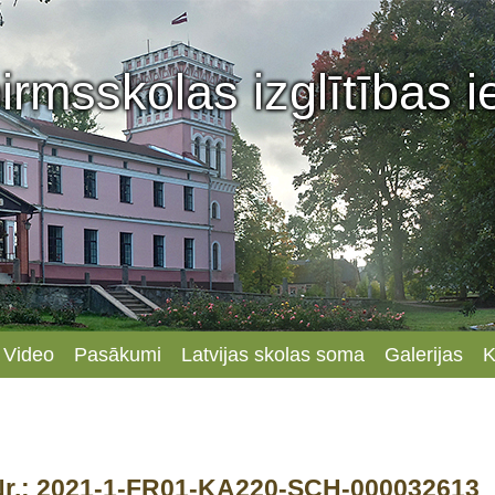
irmsskolas izglītības 
Video
Pasākumi
Latvijas skolas soma
Galerijas
K
, Nr.: 2021-1-FR01-KA220-SCH-000032613