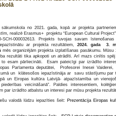
skolā
 sākumskola no 2021. gada, kopā ar projekta partneri
stīm, realizē Erasmus+ projektu “European Cultural Project”
-SCH-000032613. Projekts tuvojas savam īstenošanas
iepazīstinātu ar projekta rezultātiem,
2024. gada 3. m
lā
mēs organizējām projekta izplatīšanas pasākumu. Mūsu
ba rezultāti tika apkopoti un atrādīti. Arī mazs cinītis spēj
 to esam pārliecināti. Esam pateicīgi par izrādīto intere
opas Parlamenta deputātei, Profesorei Inesei Vaiderei, 
mā un klātesošos iepazīstināja ar savu stāstījumu par t
opā un Eiropas kultūra Latvijā- atpazīstamība un vienojo
 piederības veicināšanā”. Paldies interesentiem, kolēģi
m par izrādīto atbalstu un interesi par mūsu projekta rezultā
iešu valodā lūdzu iepazīties šeit:
Prezentācija Eiropas kul