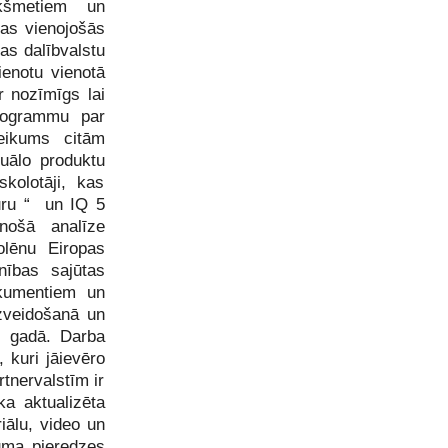
ekšmetiem un
tas vienojošās
as dalībvalstu
ienotu vienotā
 nozīmīgs lai
programmu par
teikums citām
tuālo produktu
kolotāji, kas
ūru “ un IQ 5
nošā analīze
olēnu Eiropas
nības sajūtas
kumentiem un
zveidošanā un
s gadā. Darba
 kuri jāievēro
tnervalstīm ir
ka aktualizēta
iālu, video un
kuma pieredzes