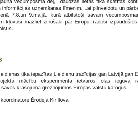
 jaunā vecumposma dēļ, daudzas lietas tika skatītas kon
n informācijas uzņemšanas līmenim. Lai pilnveidotu un pārb
menā 7.8.un 9.maijā, kurā atbilstoši savam vecumposma
 kļuvuši mazliet zinošāki par Eiropu, radoši izpaudušies 
lstīs.
s
ieldienas tika iepazītas Lieldienu tradīcijas gan Latvijā gan 
rojekta mācību eksperimenta ietvaros olas ieguva r
t savos krāsojuma greznojumos Eiropas valstu karogus.
 koordinatore Ērodeja Kirillova