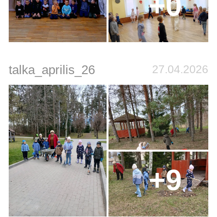
+0
talka_aprilis_26
27.04.2026
+9