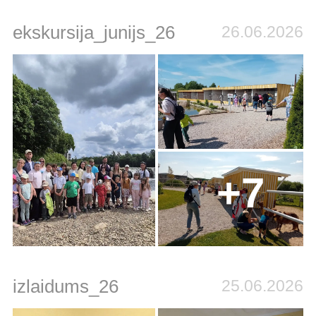
ekskursija_junijs_26
26.06.2026
+7
izlaidums_26
25.06.2026