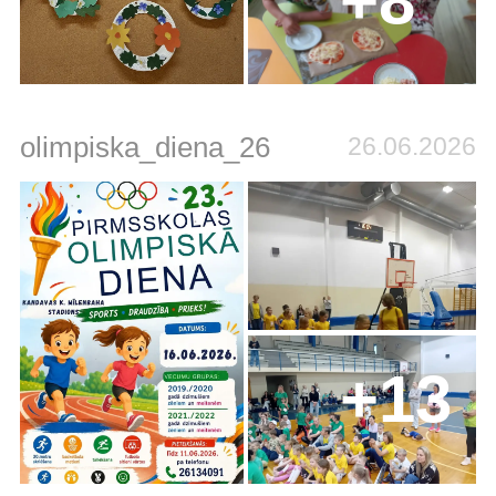
+8
olimpiska_diena_26
26.06.2026
+13