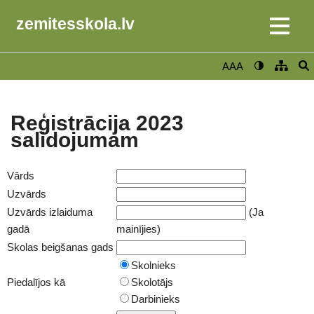
zemitesskola.lv
AAA
Reģistrācija 2023
salidojumam
Vārds
Uzvārds
Uzvārds izlaiduma
(Ja
gadā
mainījies)
Skolas beigšanas gads
Skolnieks
Piedalījos kā
Skolotājs
Darbinieks