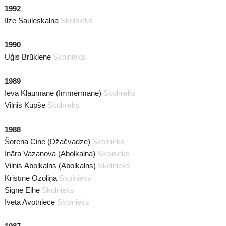
1992
Ilze Sauleskalna
Skolnieks
1990
Uģis Brūklene
Skolnieks
1989
Ieva Klaumane (Immermane)
Skolnieks
Vilnis Kupše
Skolnieks
1988
Šorena Cine (Džačvadze)
Skolnieks
Ināra Vazanova (Ābolkalna)
Skolnieks
Vilnis Ābolkalns (Ābolkalns)
Skolnieks
Kristīne Ozoliņa
Skolnieks
Signe Eihe
Skolnieks
Iveta Avotniece
Skolnieks