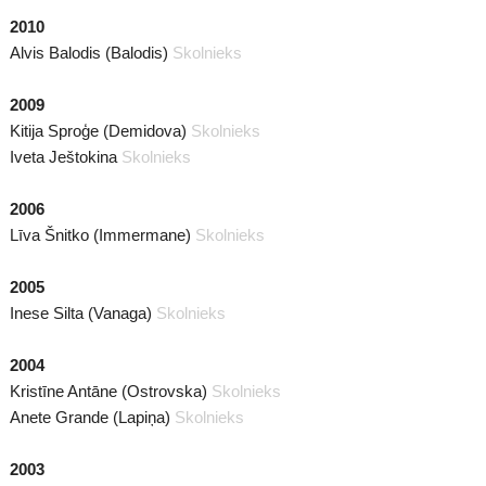
2010
Alvis Balodis (Balodis)
Skolnieks
2009
Kitija Sproģe (Demidova)
Skolnieks
Iveta Ještokina
Skolnieks
2006
Līva Šnitko (Immermane)
Skolnieks
2005
Inese Silta (Vanaga)
Skolnieks
2004
Kristīne Antāne (Ostrovska)
Skolnieks
Anete Grande (Lapiņa)
Skolnieks
2003