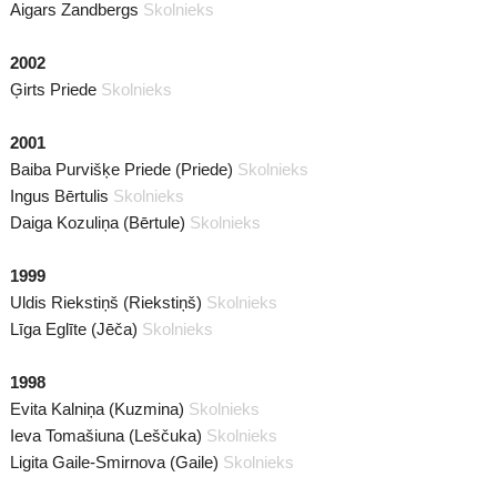
Aigars Zandbergs
Skolnieks
2002
Ģirts Priede
Skolnieks
2001
Baiba Purvišķe Priede (Priede)
Skolnieks
Ingus Bērtulis
Skolnieks
Daiga Kozuliņa (Bērtule)
Skolnieks
1999
Uldis Riekstiņš (Riekstiņš)
Skolnieks
Līga Eglīte (Jēča)
Skolnieks
1998
Evita Kalniņa (Kuzmina)
Skolnieks
Ieva Tomašiuna (Leščuka)
Skolnieks
Ligita Gaile-Smirnova (Gaile)
Skolnieks