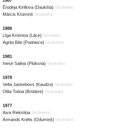
1987
Ērodeja Kirillova (Daukšta)
Skolnieks
Mārcis Krūmiņš
Skolnieks
1986
Līga Krūmiņa (Lāce)
Skolnieks
Agrita Bite (Podniece)
Skolnieks
1981
Inese Saliņa (Plūksna)
Skolnieks
1978
Velta Jastrebovs (Kaudze)
Skolnieks
Olita Tutiņa (Brūdere)
Skolnieks
1977
Aiva Riekstiņa
Skolnieks
Armands Knēts (Odumiņš)
Skolnieks