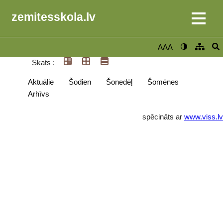
zemitesskola.lv
AAA
Skats :
Aktuālie
Šodien
Šonedēļ
Šomēnes
Arhīvs
spēcināts ar
www.viss.lv