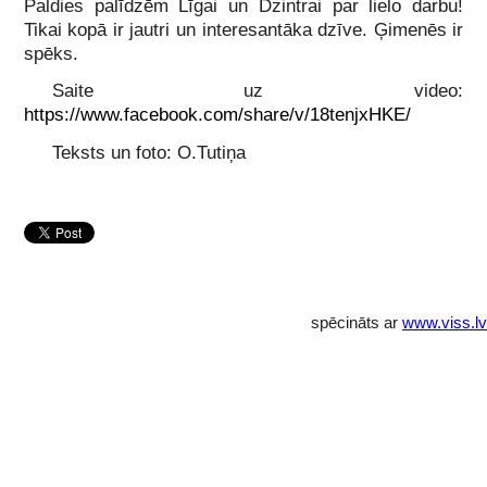
Paldies palīdzēm Līgai un Dzintrai par lielo darbu!
Tikai kopā ir jautri un interesantāka dzīve. Ģimenēs ir
spēks.
Saite uz video:
https://www.facebook.com/share/v/18tenjxHKE/
Teksts un foto: O.Tutiņa
spēcināts ar
www.viss.lv