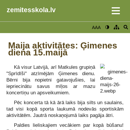
zemitesskola.lv
AAA
Maija aktivitātes: Ģimenes
diena 15.maijā
Kā visur Latvijā, arī Matkules grupiņā
"Sprīdīši" atzīmējām Ģimenes dienu.
Bērni bija nopietni gatavojušies, lai
iepriecinātu savus mīļos ar mazu
koncertiņu un apsveikumiem.
Pēc koncerta tā kā ārā laiks bija silts un saulains,
tad visi kopā sporta laukumā nodevās sportiskām
aktivitātēm. Jautrā noskaņojumā laiks pagāja ātri.
Paldies lieliskajiem vecākiem par kopā būšanu!