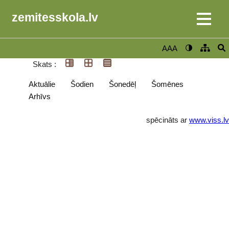
zemitesskola.lv
AAA
Skats :
Aktuālie
Šodien
Šonedēļ
Šomēnes
Arhīvs
spēcināts ar
www.viss.lv