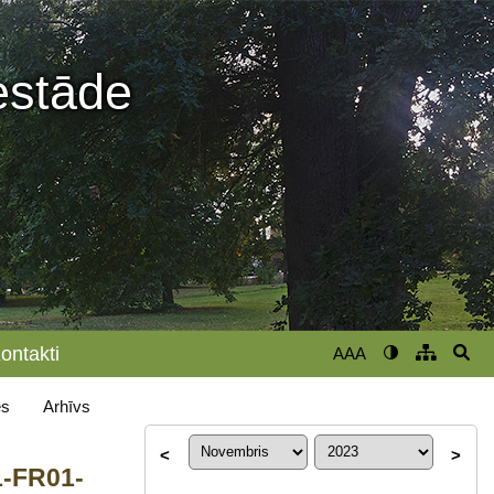
iestāde
ontakti
AAA
s
Arhīvs
<
>
1-FR01-