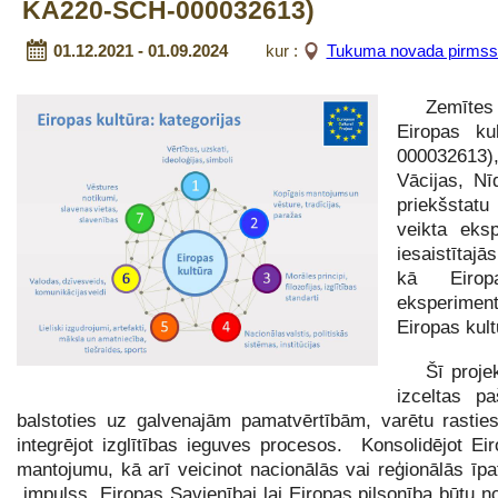
KA220-SCH-000032613)
01.12.2021 - 01.09.2024
kur :
Tukuma novada pirmssko
Zemītes
Eiropas k
000032613), 
Vācijas, Nī
priekšstat
veikta eks
iesaistītaj
kā Eiropa
eksperimen
Eiropas kult
Šī proje
izceltas p
balstoties uz galvenajām pamatvērtībām, varētu rasties
integrējot izglītības ieguves procesos. Konsolidējot E
mantojumu, kā arī veicinot nacionālās vai reģionālās īpat
impulss Eiropas Savienībai lai Eiropas pilsonība būtu n