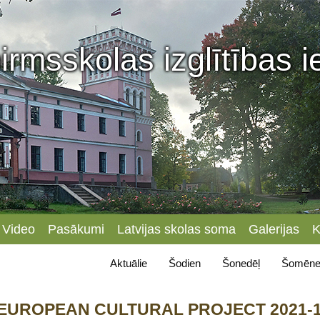
irmsskolas izglītības 
Video
Pasākumi
Latvijas skolas soma
Galerijas
K
Aktuālie
Šodien
Šonedēļ
Šomēne
a” (EUROPEAN CULTURAL PROJECT 2021-