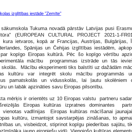
las izglītības iestāde "Zemīte"
 sākumskola Tukuma novadā pārstāv Latvijas pusi Erasmu
ultūra” (EUROPEAN CULTURAL PROJECT 2021-1-FR01
kura ietvaros, kopā ar Francijas, Austrijas, Bulgārijas, Īri
derlandes, Spānijas un Čehijas izglītības iestādēm, apk
u par kopīgo Eiropas kultūrā. Pēc šo kopīgo vērtību apz
perimentāla mācību programmas izstrāde un tās ievie
ās skolās. Mācību eksperimenti tiks balstīti uz dažādām m
s kultūru var integrēt skolu mācību programmās u
tus pamatskolās un vidusskolās, lai ļautu skolēniem o
ūru un labāk apzināties savu Eiropas pilsonību.
kta mērķis ir orientēts uz 10 Eiropas valstu partneru sadarb
ašreizējās Eiropas kultūras izpratnes dominantes partn
 vienotas vadlīnijas Eiropas kultūras mācīšanai jaunaja
iropas kultūru, izmantojot savstarpējas zināšanas, to apm
nības un, visbeidzot, stiprinot kopīgu piederības sajūtu, t
ozīmīgāka jauno eiropiešu vidū. Vienojošo kultūras elemen