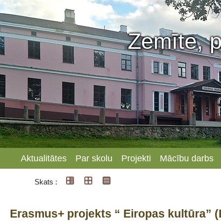
Zemīte, p
Aktualitātes
Par skolu
Projekti
Mācību darbs
Skats :
Erasmus+ projekts “ Eiropas kultūr