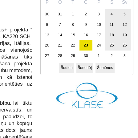
P
O
T
C
P
S
Sv
30
31
1
2
3
4
5
6
7
8
9
10
11
12
s+ projektā “
13
14
15
16
17
18
19
-KA220-SCH-
jas, Itālijas,
20
21
22
23
24
25
26
opos vienojošo
27
28
29
30
1
2
3
ināšanas tiks
šana projektā
Šodien
Šonedēļ
Šomēnes
ācību metodēm,
n kā īstenot
rientēties uz
ību, lai tiktu
ervalstīs, un
i paaudzei, to
aiņu un kopīgu
iks dots jauns
tu akcentēšana