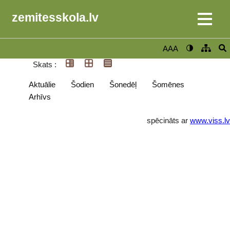
zemitesskola.lv
AAA
Skats :
Aktuālie
Šodien
Šonedēļ
Šomēnes
Arhīvs
spēcināts ar
www.viss.lv