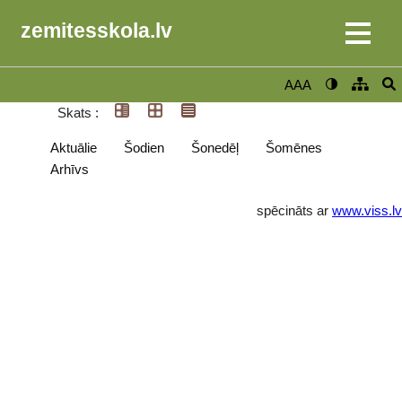
zemitesskola.lv
AAA
Skats :
Aktuālie
Šodien
Šonedēļ
Šomēnes
Arhīvs
spēcināts ar
www.viss.lv