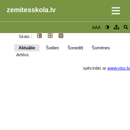
zemitesskola.lv
AAA
Skats :
Aktuālie
Šodien
Šonedēļ
Šomēnes
Arhīvs
spēcināts ar
www.viss.lv