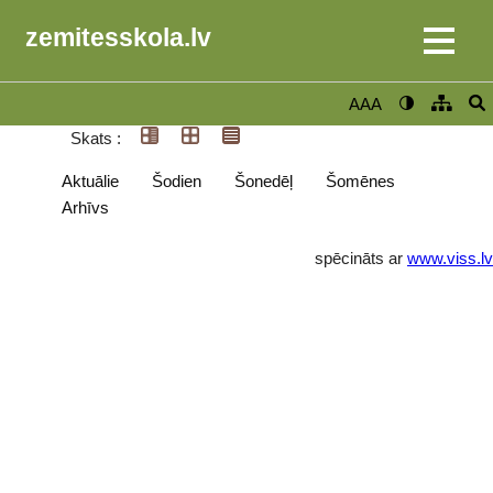
zemitesskola.lv
AAA
Skats :
Aktuālie
Šodien
Šonedēļ
Šomēnes
Arhīvs
spēcināts ar
www.viss.lv