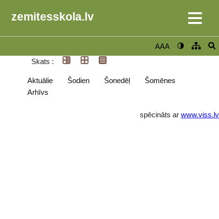
zemitesskola.lv
AAA
Skats :
Aktuālie
Šodien
Šonedēļ
Šomēnes
Arhīvs
spēcināts ar
www.viss.lv