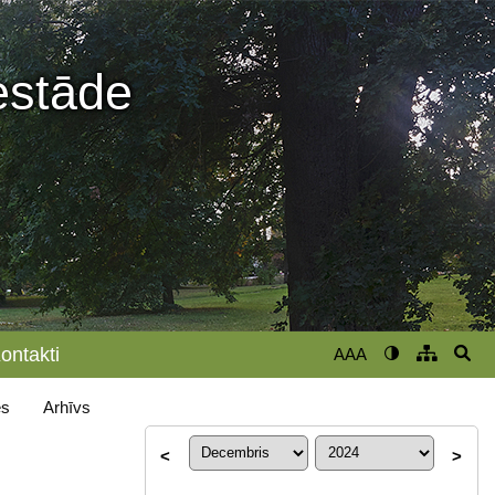
iestāde
ontakti
AAA
s
Arhīvs
<
>