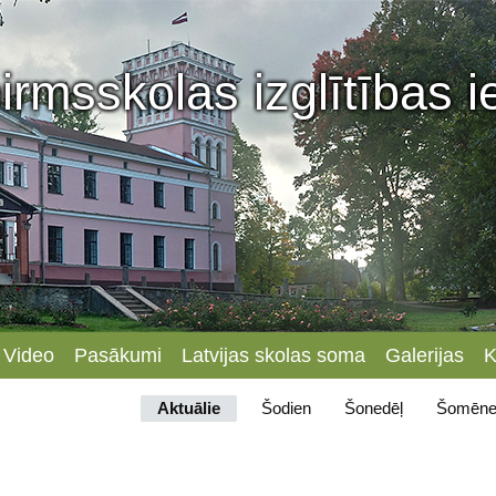
irmsskolas izglītības 
Video
Pasākumi
Latvijas skolas soma
Galerijas
K
Aktuālie
Šodien
Šonedēļ
Šomēne