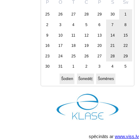
P
O
T
C
P
S
Sv
25
26
27
28
29
30
1
2
3
4
5
6
7
8
9
10
11
12
13
14
15
16
17
18
19
20
21
22
23
24
25
26
27
28
29
30
31
1
2
3
4
5
Šodien
Šonedēļ
Šomēnes
spēcināts ar
www.viss.lv