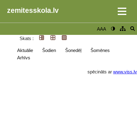
zemitesskola.lv
AAA
Skats :
Aktuālie
Šodien
Šonedēļ
Šomēnes
Arhīvs
spēcināts ar
www.viss.lv