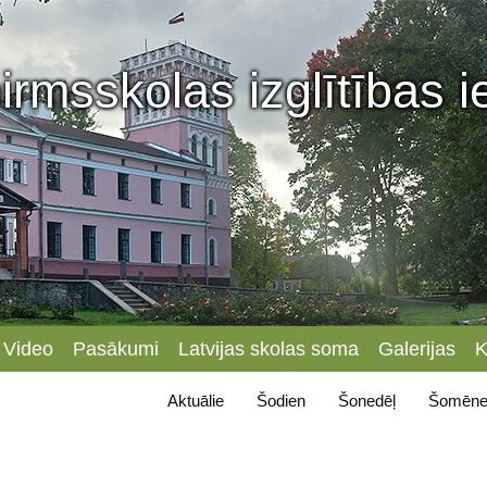
irmsskolas izglītības 
Video
Pasākumi
Latvijas skolas soma
Galerijas
K
Aktuālie
Šodien
Šonedēļ
Šomēne