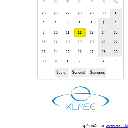
P
O
T
C
P
S
Sv
25
26
27
28
29
30
1
2
3
4
5
6
7
8
9
10
11
12
13
14
15
16
17
18
19
20
21
22
23
24
25
26
27
28
29
30
31
1
2
3
4
5
Šodien
Šonedēļ
Šomēnes
spēcināts ar
www.viss.lv