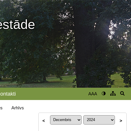
iestāde
ontakti
AAA
s
Arhīvs
<
>