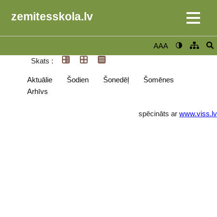
zemitesskola.lv
AAA
Skats :
Aktuālie
Šodien
Šonedēļ
Šomēnes
Arhīvs
spēcināts ar
www.viss.lv