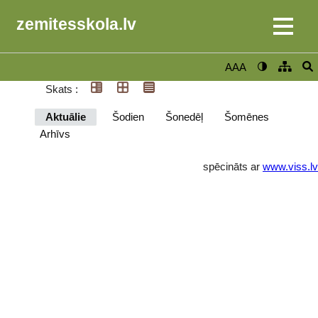
zemitesskola.lv
AAA
Skats :
Aktuālie
Šodien
Šonedēļ
Šomēnes
Arhīvs
spēcināts ar
www.viss.lv