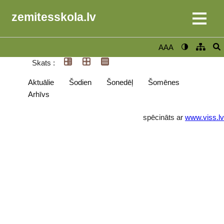
zemitesskola.lv
AAA
Skats :
Aktuālie
Šodien
Šonedēļ
Šomēnes
Arhīvs
spēcināts ar
www.viss.lv