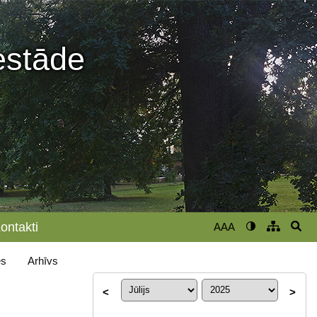
iestāde
ontakti
AAA
s
Arhīvs
<
>