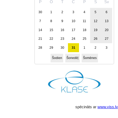
P
O
T
C
P
S
Sv
30
1
2
3
4
5
6
7
8
9
10
11
12
13
14
15
16
17
18
19
20
21
22
23
24
25
26
27
28
29
30
31
1
2
3
Šodien
Šonedēļ
Šomēnes
spēcināts ar
www.viss.lv