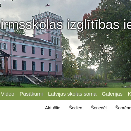
irmsskolas izglītības 
Video
Pasākumi
Latvijas skolas soma
Galerijas
K
Aktuālie
Šodien
Šonedēļ
Šomēne