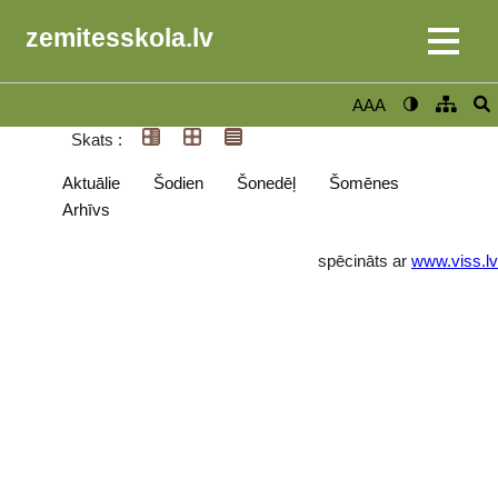
zemitesskola.lv
AAA
Skats :
Aktuālie
Šodien
Šonedēļ
Šomēnes
Arhīvs
spēcināts ar
www.viss.lv