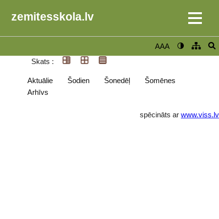
zemitesskola.lv
AAA
Skats :
Aktuālie
Šodien
Šonedēļ
Šomēnes
Arhīvs
spēcināts ar
www.viss.lv