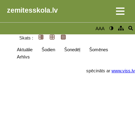
zemitesskola.lv
AAA
Skats :
Aktuālie
Šodien
Šonedēļ
Šomēnes
Arhīvs
spēcināts ar
www.viss.lv