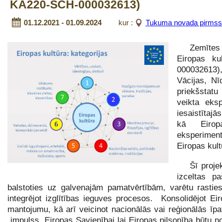
KA220-SCH-000032613)
01.12.2021 - 01.09.2024
kur :
Tukuma novada pirmssko
Zemītes
Eiropas k
000032613), 
Vācijas, Nī
priekšstat
veikta eks
iesaistītaj
kā Eiropa
eksperimen
Eiropas kult
Šī proje
izceltas p
balstoties uz galvenajām pamatvērtībām, varētu rasties
integrējot izglītības ieguves procesos. Konsolidējot E
mantojumu, kā arī veicinot nacionālās vai reģionālās īpat
impulss Eiropas Savienībai lai Eiropas pilsonība būtu n