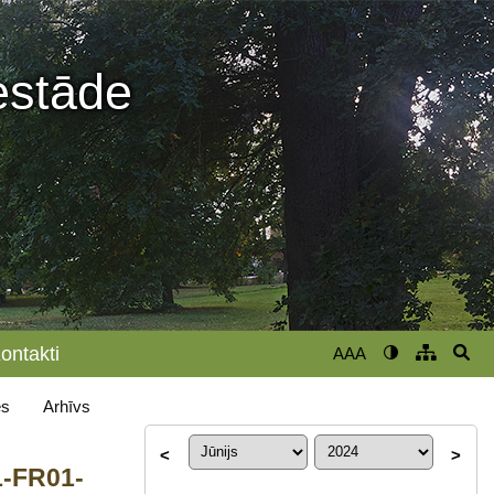
iestāde
ontakti
AAA
s
Arhīvs
<
>
1-FR01-