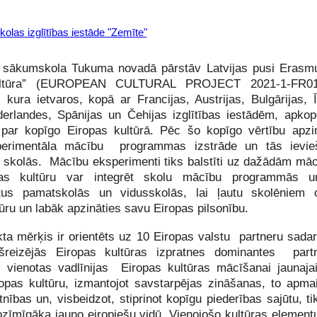
las izglītības iestāde "Zemīte"
 sākumskola Tukuma novadā pārstāv Latvijas pusi Erasmu
ultūra” (EUROPEAN CULTURAL PROJECT 2021-1-FR01
kura ietvaros, kopā ar Francijas, Austrijas, Bulgārijas, Īri
derlandes, Spānijas un Čehijas izglītības iestādēm, apk
u par kopīgo Eiropas kultūrā. Pēc šo kopīgo vērtību apz
perimentāla mācību programmas izstrāde un tās ievie
ās skolās. Mācību eksperimenti tiks balstīti uz dažādām m
s kultūru var integrēt skolu mācību programmās u
tus pamatskolās un vidusskolās, lai ļautu skolēniem o
ūru un labāk apzināties savu Eiropas pilsonību.
kta mērķis ir orientēts uz 10 Eiropas valstu partneru sadarb
ašreizējās Eiropas kultūras izpratnes dominantes partn
 vienotas vadlīnijas Eiropas kultūras mācīšanai jaunaja
iropas kultūru, izmantojot savstarpējas zināšanas, to apm
nības un, visbeidzot, stiprinot kopīgu piederības sajūtu, t
ozīmīgāka jauno eiropiešu vidū. Vienojošo kultūras elemen