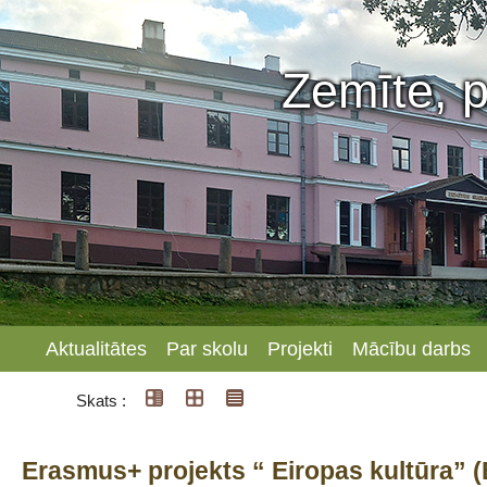
Zemīte, p
Aktualitātes
Par skolu
Projekti
Mācību darbs
Skats :
Erasmus+ projekts “ Eiropas kultūr