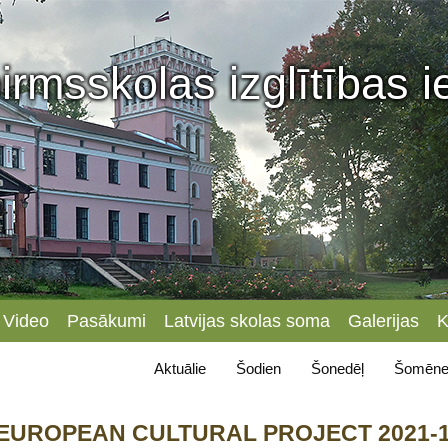
irmsskolas izglītības 
Video
Pasākumi
Latvijas skolas soma
Galerijas
K
Aktuālie
Šodien
Šonedēļ
Šomēne
a” (EUROPEAN CULTURAL PROJECT 2021-