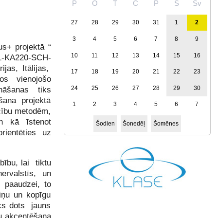
P
O
T
C
P
S
Sv
27
28
29
30
31
1
2
3
4
5
6
7
8
9
s+ projektā “
10
11
12
13
14
15
16
-KA220-SCH-
jas, Itālijas,
17
18
19
20
21
22
23
opos vienojošo
24
25
26
27
28
29
30
ināšanas tiks
šana projektā
1
2
3
4
5
6
7
ācību metodēm,
n kā īstenot
Šodien
Šonedēļ
Šomēnes
rientēties uz
ību, lai tiktu
ervalstīs, un
i paaudzei, to
aiņu un kopīgu
iks dots jauns
tu akcentēšana