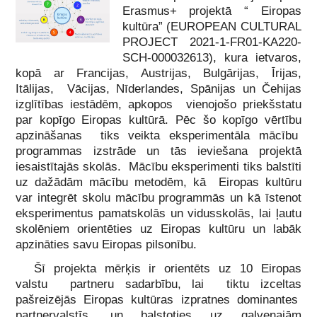
Erasmus+ projektā “ Eiropas
kultūra” (EUROPEAN CULTURAL
PROJECT 2021-1-FR01-KA220-
SCH-000032613), kura ietvaros,
kopā ar Francijas, Austrijas, Bulgārijas, Īrijas,
Itālijas, Vācijas, Nīderlandes, Spānijas un Čehijas
izglītības iestādēm, apkopos vienojošo priekšstatu
par kopīgo Eiropas kultūrā. Pēc šo kopīgo vērtību
apzināšanas tiks veikta eksperimentāla mācību
programmas izstrāde un tās ieviešana projektā
iesaistītajās skolās. Mācību eksperimenti tiks balstīti
uz dažādām mācību metodēm, kā Eiropas kultūru
var integrēt skolu mācību programmās un kā īstenot
eksperimentus pamatskolās un vidusskolās, lai ļautu
skolēniem orientēties uz Eiropas kultūru un labāk
apzināties savu Eiropas pilsonību.
Šī projekta mērķis ir orientēts uz 10 Eiropas
valstu partneru sadarbību, lai tiktu izceltas
pašreizējās Eiropas kultūras izpratnes dominantes
partnervalstīs, un balstoties uz galvenajām