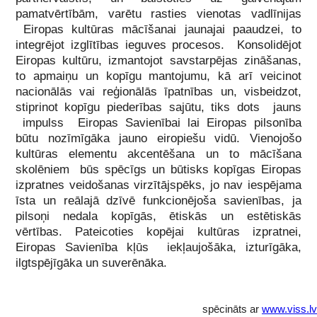
pamatvērtībām, varētu rasties vienotas vadlīnijas
Eiropas kultūras mācīšanai jaunajai paaudzei, to
integrējot izglītības ieguves procesos. Konsolidējot
Eiropas kultūru, izmantojot savstarpējas zināšanas,
to apmaiņu un kopīgu mantojumu, kā arī veicinot
nacionālās vai reģionālās īpatnības un, visbeidzot,
stiprinot kopīgu piederības sajūtu, tiks dots jauns
impulss Eiropas Savienībai lai Eiropas pilsonība
būtu nozīmīgāka jauno eiropiešu vidū. Vienojošo
kultūras elementu akcentēšana un to mācīšana
skolēniem būs spēcīgs un būtisks kopīgas Eiropas
izpratnes veidošanas virzītājspēks, jo nav iespējama
īsta un reālajā dzīvē funkcionējoša savienības, ja
pilsoņi nedala kopīgās, ētiskās un estētiskās
vērtības. Pateicoties kopējai kultūras izpratnei,
Eiropas Savienība kļūs iekļaujošāka, izturīgāka,
ilgtspējīgāka un suverēnāka.
spēcināts ar
www.viss.lv