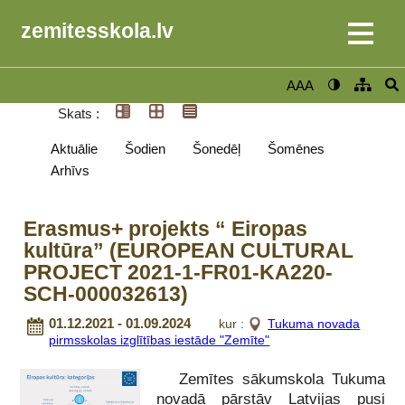
zemitesskola.lv
AAA
Skats :
Aktuālie
Šodien
Šonedēļ
Šomēnes
Arhīvs
Erasmus+ projekts “ Eiropas
kultūra” (EUROPEAN CULTURAL
PROJECT 2021-1-FR01-KA220-
SCH-000032613)
01.12.2021 - 01.09.2024
kur :
Tukuma novada
pirmsskolas izglītības iestāde "Zemīte"
Zemītes sākumskola Tukuma
novadā pārstāv Latvijas pusi