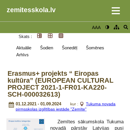
zemitesskola.lv
AAA
Skats :
Aktuālie
Šodien
Šonedēļ
Šomēnes
Arhīvs
Erasmus+ projekts “ Eiropas
kultūra” (EUROPEAN CULTURAL
PROJECT 2021-1-FR01-KA220-
SCH-000032613)
01.12.2021 - 01.09.2024
kur :
Tukuma novada
pirmsskolas izglītības iestāde "Zemīte"
Zemītes sākumskola Tukuma
novadā pārstāv Latvijas pusi