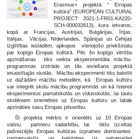
Erasmus+ projektā “ Eiropas
kultūra” (EUROPEAN CULTURAL
PROJECT 2021-1-FR01-KA220-
SCH-000032613), kura ietvaros,
kopā ar Francijas, Austrijas, Bulgārijas, Īrijas,
Itālijas, Vācijas, Nīderlandes, Spānijas un Čehijas
izglītības iestādēm, apkopos vienojošo priekšstatu
par kopīgo Eiropas kultūrā. Pēc šo kopīgo vērtību
apzināšanas tiks veikta eksperimentāla mācību
programmas izstrāde un tās ieviešana projektā
iesaistītajās skolās. Mācību eksperimenti tiks balstīti
uz dažādām mācību metodēm, kā Eiropas kultūru
var integrēt skolu mācību programmās un kā īstenot
eksperimentus pamatskolās un vidusskolās, lai ļautu
skolēniem orientēties uz Eiropas kultūru un labāk
apzināties savu Eiropas pilsonību.
Šī projekta mērķis ir orientēts uz 10 Eiropas
valstu partneru sadarbību, lai tiktu izceltas
pašreizējās Eiropas kultūras izpratnes dominantes
partnervalstīs, un balstoties uz galvenajām