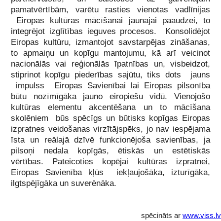
pamatvērtībām, varētu rasties vienotas vadlīnijas
Eiropas kultūras mācīšanai jaunajai paaudzei, to
integrējot izglītības ieguves procesos. Konsolidējot
Eiropas kultūru, izmantojot savstarpējas zināšanas,
to apmaiņu un kopīgu mantojumu, kā arī veicinot
nacionālās vai reģionālās īpatnības un, visbeidzot,
stiprinot kopīgu piederības sajūtu, tiks dots jauns
impulss Eiropas Savienībai lai Eiropas pilsonība
būtu nozīmīgāka jauno eiropiešu vidū. Vienojošo
kultūras elementu akcentēšana un to mācīšana
skolēniem būs spēcīgs un būtisks kopīgas Eiropas
izpratnes veidošanas virzītājspēks, jo nav iespējama
īsta un reālajā dzīvē funkcionējoša savienības, ja
pilsoņi nedala kopīgās, ētiskās un estētiskās
vērtības. Pateicoties kopējai kultūras izpratnei,
Eiropas Savienība kļūs iekļaujošāka, izturīgāka,
ilgtspējīgāka un suverēnāka.
spēcināts ar
www.viss.lv