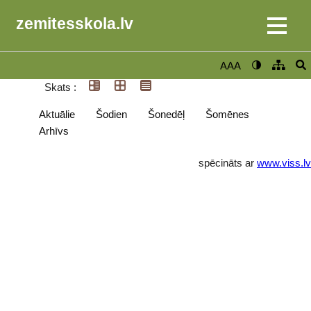
zemitesskola.lv
AAA
Skats :
Aktuālie
Šodien
Šonedēļ
Šomēnes
Arhīvs
spēcināts ar
www.viss.lv