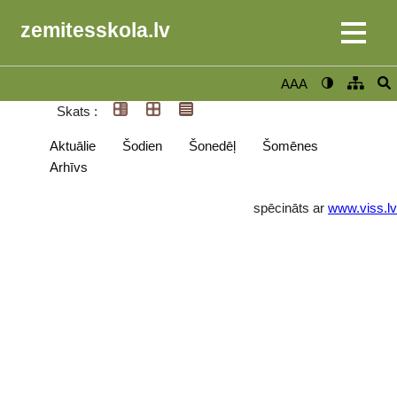
zemitesskola.lv
AAA
Skats :
Aktuālie
Šodien
Šonedēļ
Šomēnes
Arhīvs
spēcināts ar
www.viss.lv