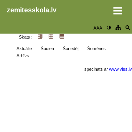
zemitesskola.lv
AAA
Skats :
Aktuālie
Šodien
Šonedēļ
Šomēnes
Arhīvs
spēcināts ar
www.viss.lv