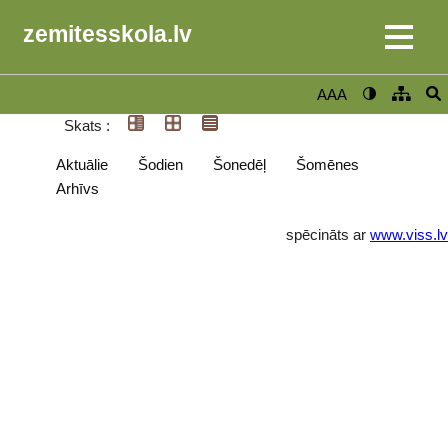
zemitesskola.lv
AAA
Skats :
Aktuālie
Šodien
Šonedēļ
Šomēnes
Arhīvs
spēcināts ar
www.viss.lv