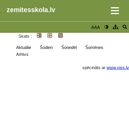
zemitesskola.lv
AAA
Skats :
Aktuālie
Šodien
Šonedēļ
Šomēnes
Arhīvs
spēcināts ar
www.viss.lv