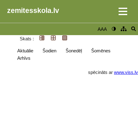
zemitesskola.lv
AAA
Skats :
Aktuālie
Šodien
Šonedēļ
Šomēnes
Arhīvs
spēcināts ar
www.viss.lv