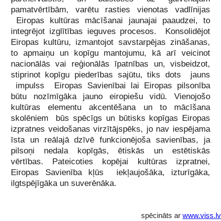
pamatvērtībām, varētu rasties vienotas vadlīnijas
Eiropas kultūras mācīšanai jaunajai paaudzei, to
integrējot izglītības ieguves procesos. Konsolidējot
Eiropas kultūru, izmantojot savstarpējas zināšanas,
to apmaiņu un kopīgu mantojumu, kā arī veicinot
nacionālās vai reģionālās īpatnības un, visbeidzot,
stiprinot kopīgu piederības sajūtu, tiks dots jauns
impulss Eiropas Savienībai lai Eiropas pilsonība
būtu nozīmīgāka jauno eiropiešu vidū. Vienojošo
kultūras elementu akcentēšana un to mācīšana
skolēniem būs spēcīgs un būtisks kopīgas Eiropas
izpratnes veidošanas virzītājspēks, jo nav iespējama
īsta un reālajā dzīvē funkcionējoša savienības, ja
pilsoņi nedala kopīgās, ētiskās un estētiskās
vērtības. Pateicoties kopējai kultūras izpratnei,
Eiropas Savienība kļūs iekļaujošāka, izturīgāka,
ilgtspējīgāka un suverēnāka.
spēcināts ar
www.viss.lv