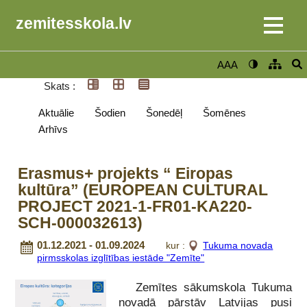
zemitesskola.lv
AAA
Skats :
Aktuālie
Šodien
Šonedēļ
Šomēnes
Arhīvs
Erasmus+ projekts “ Eiropas
kultūra” (EUROPEAN CULTURAL
PROJECT 2021-1-FR01-KA220-
SCH-000032613)
01.12.2021 - 01.09.2024
kur :
Tukuma novada
pirmsskolas izglītības iestāde "Zemīte"
Zemītes sākumskola Tukuma
novadā pārstāv Latvijas pusi