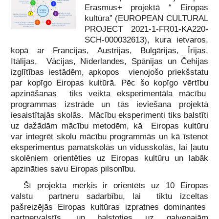
Erasmus+ projektā “ Eiropas
kultūra” (EUROPEAN CULTURAL
PROJECT 2021-1-FR01-KA220-
SCH-000032613), kura ietvaros,
kopā ar Francijas, Austrijas, Bulgārijas, Īrijas,
Itālijas, Vācijas, Nīderlandes, Spānijas un Čehijas
izglītības iestādēm, apkopos vienojošo priekšstatu
par kopīgo Eiropas kultūrā. Pēc šo kopīgo vērtību
apzināšanas tiks veikta eksperimentāla mācību
programmas izstrāde un tās ieviešana projektā
iesaistītajās skolās. Mācību eksperimenti tiks balstīti
uz dažādām mācību metodēm, kā Eiropas kultūru
var integrēt skolu mācību programmās un kā īstenot
eksperimentus pamatskolās un vidusskolās, lai ļautu
skolēniem orientēties uz Eiropas kultūru un labāk
apzināties savu Eiropas pilsonību.
Šī projekta mērķis ir orientēts uz 10 Eiropas
valstu partneru sadarbību, lai tiktu izceltas
pašreizējās Eiropas kultūras izpratnes dominantes
partnervalstīs, un balstoties uz galvenajām