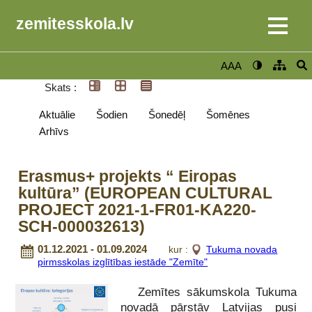
zemitesskola.lv
AAA
Skats :
Aktuālie
Šodien
Šonedēļ
Šomēnes
Arhīvs
Erasmus+ projekts “ Eiropas
kultūra” (EUROPEAN CULTURAL
PROJECT 2021-1-FR01-KA220-
SCH-000032613)
01.12.2021 - 01.09.2024
kur :
Tukuma novada
pirmsskolas izglītības iestāde "Zemīte"
Zemītes sākumskola Tukuma
novadā pārstāv Latvijas pusi