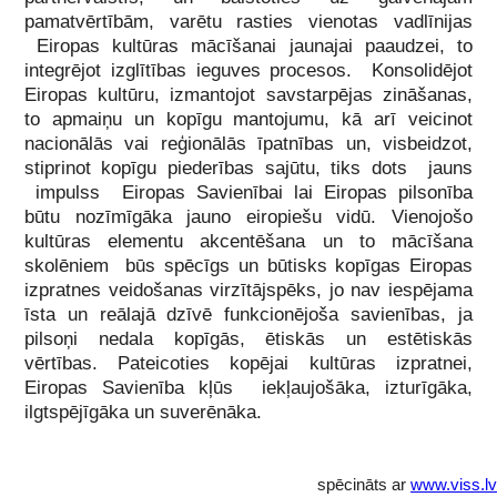
pamatvērtībām, varētu rasties vienotas vadlīnijas
Eiropas kultūras mācīšanai jaunajai paaudzei, to
integrējot izglītības ieguves procesos. Konsolidējot
Eiropas kultūru, izmantojot savstarpējas zināšanas,
to apmaiņu un kopīgu mantojumu, kā arī veicinot
nacionālās vai reģionālās īpatnības un, visbeidzot,
stiprinot kopīgu piederības sajūtu, tiks dots jauns
impulss Eiropas Savienībai lai Eiropas pilsonība
būtu nozīmīgāka jauno eiropiešu vidū. Vienojošo
kultūras elementu akcentēšana un to mācīšana
skolēniem būs spēcīgs un būtisks kopīgas Eiropas
izpratnes veidošanas virzītājspēks, jo nav iespējama
īsta un reālajā dzīvē funkcionējoša savienības, ja
pilsoņi nedala kopīgās, ētiskās un estētiskās
vērtības. Pateicoties kopējai kultūras izpratnei,
Eiropas Savienība kļūs iekļaujošāka, izturīgāka,
ilgtspējīgāka un suverēnāka.
spēcināts ar
www.viss.lv