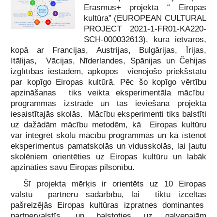
Erasmus+ projektā “ Eiropas
kultūra” (EUROPEAN CULTURAL
PROJECT 2021-1-FR01-KA220-
SCH-000032613), kura ietvaros,
kopā ar Francijas, Austrijas, Bulgārijas, Īrijas,
Itālijas, Vācijas, Nīderlandes, Spānijas un Čehijas
izglītības iestādēm, apkopos vienojošo priekšstatu
par kopīgo Eiropas kultūrā. Pēc šo kopīgo vērtību
apzināšanas tiks veikta eksperimentāla mācību
programmas izstrāde un tās ieviešana projektā
iesaistītajās skolās. Mācību eksperimenti tiks balstīti
uz dažādām mācību metodēm, kā Eiropas kultūru
var integrēt skolu mācību programmās un kā īstenot
eksperimentus pamatskolās un vidusskolās, lai ļautu
skolēniem orientēties uz Eiropas kultūru un labāk
apzināties savu Eiropas pilsonību.
Šī projekta mērķis ir orientēts uz 10 Eiropas
valstu partneru sadarbību, lai tiktu izceltas
pašreizējās Eiropas kultūras izpratnes dominantes
partnervalstīs, un balstoties uz galvenajām