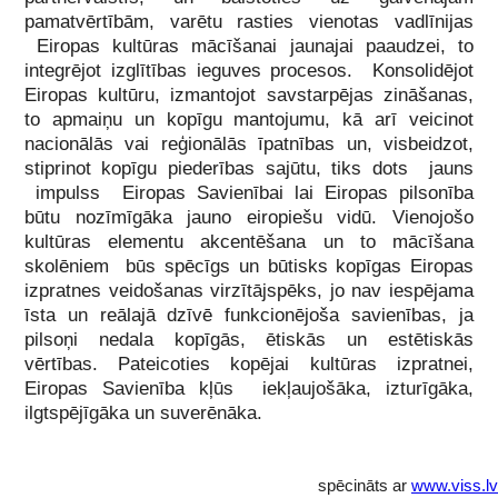
pamatvērtībām, varētu rasties vienotas vadlīnijas
Eiropas kultūras mācīšanai jaunajai paaudzei, to
integrējot izglītības ieguves procesos. Konsolidējot
Eiropas kultūru, izmantojot savstarpējas zināšanas,
to apmaiņu un kopīgu mantojumu, kā arī veicinot
nacionālās vai reģionālās īpatnības un, visbeidzot,
stiprinot kopīgu piederības sajūtu, tiks dots jauns
impulss Eiropas Savienībai lai Eiropas pilsonība
būtu nozīmīgāka jauno eiropiešu vidū. Vienojošo
kultūras elementu akcentēšana un to mācīšana
skolēniem būs spēcīgs un būtisks kopīgas Eiropas
izpratnes veidošanas virzītājspēks, jo nav iespējama
īsta un reālajā dzīvē funkcionējoša savienības, ja
pilsoņi nedala kopīgās, ētiskās un estētiskās
vērtības. Pateicoties kopējai kultūras izpratnei,
Eiropas Savienība kļūs iekļaujošāka, izturīgāka,
ilgtspējīgāka un suverēnāka.
spēcināts ar
www.viss.lv