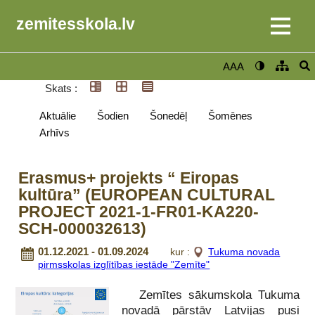
zemitesskola.lv
AAA
Skats :
Aktuālie
Šodien
Šonedēļ
Šomēnes
Arhīvs
Erasmus+ projekts “ Eiropas
kultūra” (EUROPEAN CULTURAL
PROJECT 2021-1-FR01-KA220-
SCH-000032613)
01.12.2021 - 01.09.2024
kur :
Tukuma novada
pirmsskolas izglītības iestāde "Zemīte"
Zemītes sākumskola Tukuma
novadā pārstāv Latvijas pusi