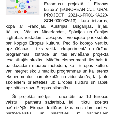
Erasmus+ projektā “ Eiropas
kultūra” (EUROPEAN CULTURAL
PROJECT 2021-1-FR01-KA220-
SCH-000032613), kura ietvaros,
kopā ar Francijas, Austrijas, Bulgārijas, Īrijas,
Itālijas, Vācijas, Nīderlandes, Spānijas un Čehijas
izglītības iestādēm, apkopos vienojošo priekšstatu
par kopīgo Eiropas kultūrā. Pēc šo kopīgo vērtību
apzināšanas tiks veikta eksperimentāla mācību
programmas izstrāde un tās ieviešana projektā
iesaistītajās skolās. Mācību eksperimenti tiks balstīti
uz dažādām mācību metodēm, kā Eiropas kultūru
var integrēt skolu mācību programmās un kā īstenot
eksperimentus pamatskolās un vidusskolās, lai ļautu
skolēniem orientēties uz Eiropas kultūru un labāk
apzināties savu Eiropas pilsonību.
Šī projekta mērķis ir orientēts uz 10 Eiropas
valstu partneru sadarbību, lai tiktu izceltas
pašreizējās Eiropas kultūras izpratnes dominantes
partnervalstīs, un balstoties uz galvenajām