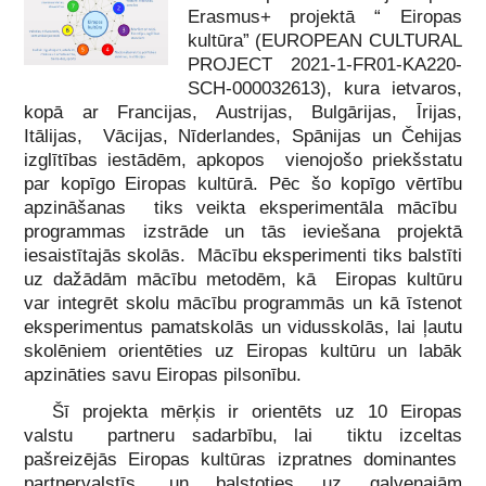
Erasmus+ projektā “ Eiropas
kultūra” (EUROPEAN CULTURAL
PROJECT 2021-1-FR01-KA220-
SCH-000032613), kura ietvaros,
kopā ar Francijas, Austrijas, Bulgārijas, Īrijas,
Itālijas, Vācijas, Nīderlandes, Spānijas un Čehijas
izglītības iestādēm, apkopos vienojošo priekšstatu
par kopīgo Eiropas kultūrā. Pēc šo kopīgo vērtību
apzināšanas tiks veikta eksperimentāla mācību
programmas izstrāde un tās ieviešana projektā
iesaistītajās skolās. Mācību eksperimenti tiks balstīti
uz dažādām mācību metodēm, kā Eiropas kultūru
var integrēt skolu mācību programmās un kā īstenot
eksperimentus pamatskolās un vidusskolās, lai ļautu
skolēniem orientēties uz Eiropas kultūru un labāk
apzināties savu Eiropas pilsonību.
Šī projekta mērķis ir orientēts uz 10 Eiropas
valstu partneru sadarbību, lai tiktu izceltas
pašreizējās Eiropas kultūras izpratnes dominantes
partnervalstīs, un balstoties uz galvenajām