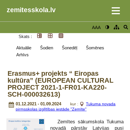
zemitesskola.lv
AAA
Skats :
Aktuālie
Šodien
Šonedēļ
Šomēnes
Arhīvs
Erasmus+ projekts “ Eiropas
kultūra” (EUROPEAN CULTURAL
PROJECT 2021-1-FR01-KA220-
SCH-000032613)
01.12.2021 - 01.09.2024
kur :
Tukuma novada
pirmsskolas izglītības iestāde "Zemīte"
Zemītes sākumskola Tukuma
novadā pārstāv Latvijas pusi