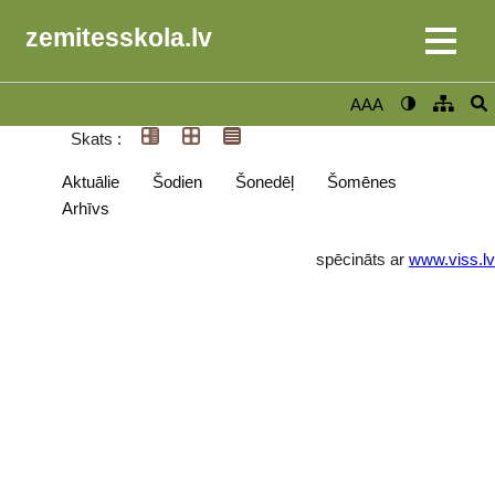
zemitesskola.lv
AAA
Skats :
Aktuālie
Šodien
Šonedēļ
Šomēnes
Arhīvs
spēcināts ar
www.viss.lv