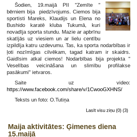
Šodien, 19.maijā PII "Zemīte "
bērniem bija piedzīvojums. Ciemos bija
sportisti Mareks, Klaudijs un Elena no
Bushido karatē kluba Tukumā, kuri
novadīja sporta stundu. Mazie ar apbrīnu
skatījās uz viesiem un ar lielu centību
izpildīja katru uzdevumu. Tas, ka sporta nodarbības ir
ļoti nozīmīgas cilvēkam, tagad katram ir skaidrs.
Gaidīsim atkal ciemos! Nodarbības bija projekta "
Veselības veicināšana un slimību profilakse
pasākumi" ietvaros.
Saite uz video:
https://www.facebook.com/share/v/1CwooGXHNS/
Teksts un foto: O.Tutiņa
Lasīt visu ziņu
(0)
(3)
Maija aktivitātes: Ģimenes diena
15.maijā