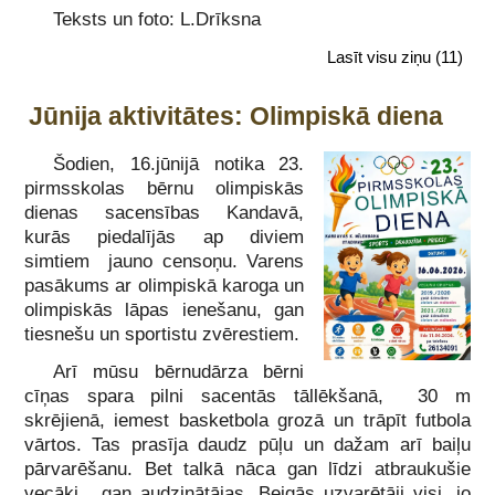
Teksts un foto: L.Drīksna
Lasīt visu ziņu
(11)
Jūnija aktivitātes: Olimpiskā diena
Šodien, 16.jūnijā notika
23.
pirmsskolas bērnu olimpiskās
dienas sacensības Kandavā,
kurās piedalījās ap diviem
simtiem jauno censoņu. Varens
pasākums ar olimpiskā karoga un
olimpiskās lāpas ienešanu, gan
tiesnešu un sportistu zvērestiem.
Arī mūsu bērnudārza bērni
cīņas spara pilni sacentās tāllēkšanā, 30 m
skrējienā, iemest basketbola grozā un trāpīt futbola
vārtos. Tas prasīja daudz pūļu un dažam arī baiļu
pārvarēšanu. Bet talkā nāca gan līdzi atbraukušie
vecāki, gan audzinātājas. Beigās uzvarētāji visi, jo