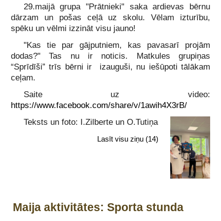
29.maijā grupa "Prātnieki" saka ardievas bērnu
dārzam un pošas ceļā uz skolu. Vēlam izturību,
spēku un vēlmi izzināt visu jauno!
"Kas tie par gājputniem, kas pavasarī projām
dodas?" Tas nu ir noticis. Matkules grupiņas
“Sprīdīši” trīs bērni ir izauguši, nu iešūpoti tālākam
ceļam.
Saite uz video:
https://www.facebook.com/share/v/1awih4X3rB/
Teksts un foto: I.Zilberte un O.Tutiņa
Lasīt visu ziņu
(14)
Maija aktivitātes: Sporta stunda