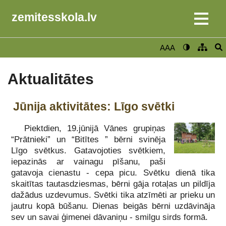
zemitesskola.lv
AAA
Aktualitātes
Jūnija aktivitātes: Līgo svētki
Piektdien, 19.jūnijā Vānes grupiņas
“Prātnieki” un “Bitītes ” bērni svinēja
Līgo svētkus. Gatavojoties svētkiem,
iepazinās ar vainagu pīšanu, paši
gatavoja cienastu - cepa picu. Svētku dienā tika
skaitītas tautasdziesmas, bērni gāja rotaļas un pildīja
dažādus uzdevumus. Svētki tika atzīmēti ar prieku un
jautru kopā būšanu. Dienas beigās bērni uzdāvināja
sev un savai ģimenei dāvaniņu - smilgu sirds formā.