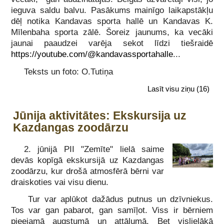
ieguva saldu balvu. Pasākums mainīgo laikapstākļu
dēļ notika Kandavas sporta hallē un Kandavas K.
Mīlenbaha sporta zālē. Šoreiz jaunums, ka vecāki
jaunai paaudzei varēja sekot līdzi tiešraidē
https://youtube.com/@kandavassportahalle
...
Teksts un foto: O.Tutiņa
Lasīt visu ziņu
(16)
Jūnija aktivitātes: Ekskursija uz
Kazdangas zoodārzu
2. jūnijā PII "Zemīte" lielā saime
devās kopīgā ekskursijā uz Kazdangas
zoodārzu, kur drošā atmosfērā bērni var
draiskoties vai visu dienu.
Tur var aplūkot dažādus putnus un dzīvniekus.
Tos var gan pabarot, gan samīļot. Viss ir bērniem
pieejamā augstumā un attālumā. Bet vislielākā