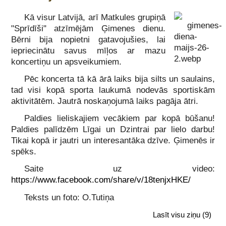
Kā visur Latvijā, arī Matkules grupiņā
"Sprīdīši" atzīmējām Ģimenes dienu.
Bērni bija nopietni gatavojušies, lai
iepriecinātu savus mīļos ar mazu
koncertiņu un apsveikumiem.
Pēc koncerta tā kā ārā laiks bija silts un saulains,
tad visi kopā sporta laukumā nodevās sportiskām
aktivitātēm. Jautrā noskaņojumā laiks pagāja ātri.
Paldies lieliskajiem vecākiem par kopā būšanu!
Paldies palīdzēm Līgai un Dzintrai par lielo darbu!
Tikai kopā ir jautri un interesantāka dzīve. Ģimenēs ir
spēks.
Saite uz video:
https://www.facebook.com/share/v/18tenjxHKE/
Teksts un foto: O.Tutiņa
Lasīt visu ziņu
(9)