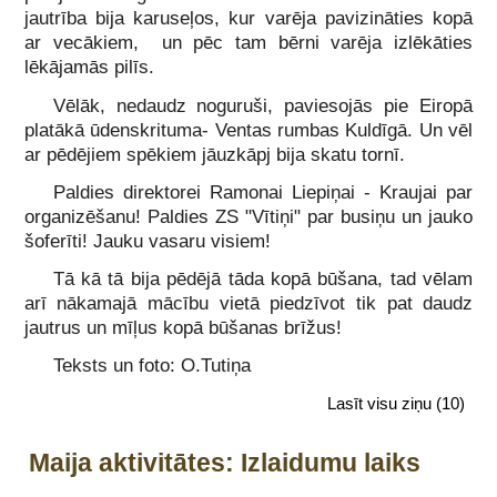
jautrība bija karuseļos, kur varēja pavizināties kopā
ar vecākiem, un pēc tam bērni varēja izlēkāties
lēkājamās pilīs.
Vēlāk, nedaudz noguruši, paviesojās pie Eiropā
platākā ūdenskrituma- Ventas rumbas Kuldīgā. Un vēl
ar pēdējiem spēkiem jāuzkāpj bija skatu tornī.
Paldies direktorei Ramonai Liepiņai - Kraujai par
organizēšanu! Paldies ZS "Vītiņi" par busiņu un jauko
šoferīti! Jauku vasaru visiem!
Tā kā tā bija pēdējā tāda kopā būšana, tad vēlam
arī nākamajā mācību vietā piedzīvot tik pat daudz
jautrus un mīļus kopā būšanas brīžus!
Teksts un foto: O.Tutiņa
Lasīt visu ziņu
(10)
Maija aktivitātes: Izlaidumu laiks